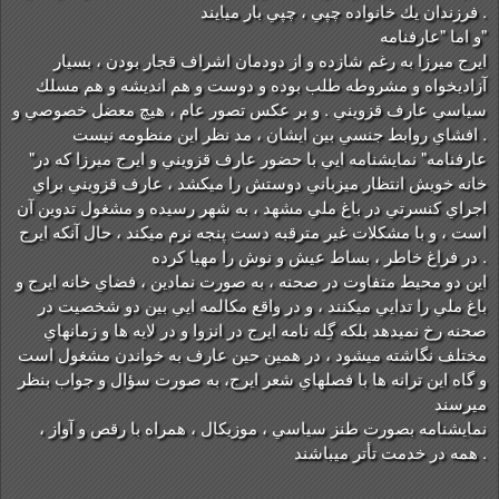
فرزندان يك خانواده چپي ، چپي بار ميايند .
و اما "عارفنامه"
ايرج ميرزا به رغم شازده و از دودمان اشراف قجار بودن ، بسيار
آزاديخواه و مشروطه طلب بوده و دوست و هم انديشه و هم مسلك
سياسي عارف قزويني . و بر عكس تصور عام ، هيچ معضل خصوصي و
افشاي روابط جنسي بين ايشان ، مد نظر اين منظومه نيست .
"عارفنامه" نمايشنامه ايي با حضور عارف قزويني و ايرج ميرزا كه در
خانه خويش انتظار ميزباني دوستش را ميكشد ، عارف قزويني براي
اجراي كنسرتي در باغ ملي مشهد ، به شهر رسيده و مشغول تدوين آن
است ، و با مشكلات غير مترقبه دست پنجه نرم ميكند ، حال آنكه ايرج
در فراغ خاطر ، بساط عيش و نوش را مهيا كرده .
اين دو محيط متفاوت در صحنه ، به صورت نمادين ، فضاي خانه ايرج و
باغ ملي را تدايي ميكنند ، و در واقع مكالمه ايي بين دو شخصيت در
صحنه رخ نميدهد بلكه گِله نامه ايرج در انزوا و در لايه ها و زمانهاي
مختلف نگاشته ميشود ، در همين حين عارف به خواندن مشغول است
و گاه اين ترانه ها با فصلهاي شعر ايرج، به صورت سؤال و جواب بنظر
ميرسند
نمايشنامه بصورت طنز سياسي ، موزيكال ، همراه با رقص و آواز ،
همه در خدمت تأتر ميباشند .