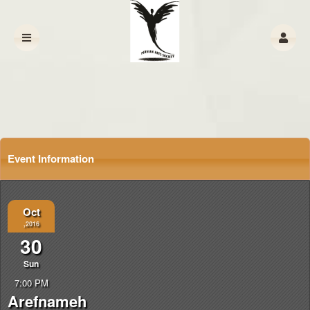
Event Information
Oct
,2016
30
Sun
7:00 PM
Arefnameh