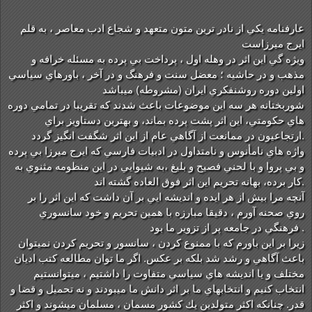
عارفنامه يكي از نادر ترين متون متعهد و شجاع ادب معاصر ، به قلم
ايرج ميرزاست
ويژه گي اين اثر در وهله اول ، پرداخت بي پرده به مسئله خرافه و
مذهب و در حاشيه ؛ معضل سنت و فرهنگ و در آخر ، باورهاي سياسي
اولين دوره روشنفكري ايران (مشروطه) ميباشد
شوربختانه هر سه اين موضوعات باعث شدند كه تقريبا در تمامي دوره
هاي حكومتي، اين اثر پشت پرده بماند، و بهترين دستاويز براي
ارتجاعيون در ممانعت از آگاهي عام از اين اثر شگفت انگيز گردد.
واژه هاي نامأنوس و نامتداول در ادبيات فارسي كه ايرج ميرزا بي پرده
و بي پروا
و با لحني فصيح و بليغ ،به شيوايي در اين منظومه مثنوي به
كار برده، بهانه تحريم اين اثر فوق العاده گشته اند.
آنچه مرا بيش از هر ايده و انديشه ايي بر آن داشت كه اين اثر را بر
روي صحنه آورم ، دقيقا مبارزه با همين تحريم و خود سانسوري
فرهنگي در جامعه پر از تزوير ما بود .
زيرا بر اين باورم كه با ممنوع كردن ، سانسور و تحريم كردن نميتوان
باعث آگاهي و رشد شد بلكه بر عكس. اگر ما توان مطالعه كتب اديان
مختلف و يا انديشه هاي سياسي متفاوت را داشتيم ، ميتوانستيم
انتخاب كنيم و انتخابهاي ما بر اثر دانش ما ميبودند و نه تحميل و قضا و
قدر. چنانكه اكثر متولدین يك كشور مسمان ، مسلمان ميشوند و اكثر